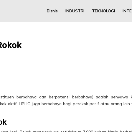
Bisnis
INDUSTRI
TEKNOLOGI
INT
Rokok
stituen berbahaya dan berpotensi berbahaya) adalah senyawa k
ok aktif, HPHC juga berbahaya bagi perokok pasif atau orang lain
ok
gukan lagi. Rokok mengandung setidaknya 7.000 bahan kimia berba