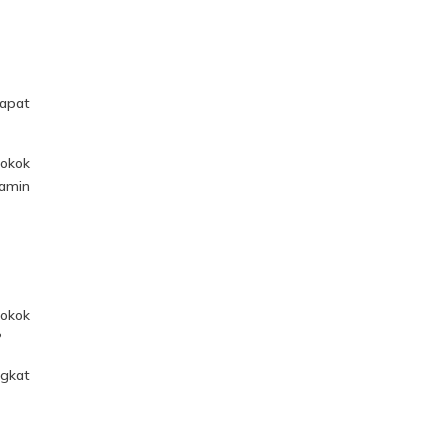
apat
rokok
samin
rokok
?
ngkat