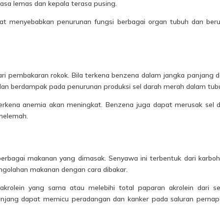
asa lemas dan kepala terasa pusing.
at menyebabkan penurunan fungsi berbagai organ tubuh dan ber
dari pembakaran rokok. Bila terkena benzena dalam jangka panjang 
n berdampak pada penurunan produksi sel darah merah dalam tub
o terkena anemia akan meningkat. Benzena juga dapat merusak sel 
 melemah.
berbagai makanan yang dimasak. Senyawa ini terbentuk dari karboh
ngolahan makanan dengan cara dibakar.
akrolein yang sama atau melebihi total paparan akrolein dari 
panjang dapat memicu peradangan dan kanker pada saluran perna