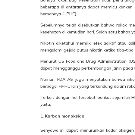
beberapa di antaranya dapat memicu kanker. Z
berbahaya (HPHC).
Sebelumnya telah disebutkan bahwa
rokok
men
kesehatan di kemudian hari. Salah satu bahan ya
Nikotin diketahui memiliki efek adiktif atau a
mengalami gejala putus nikotin ketika tiba-tib
Menurut US Food and Drug Administration (US
dapat mengganggu perkembangan janin pada w
Namun, FDA AS juga menyatakan bahwa
niko
berbagai HPHC lain yang terkandung dalam rok
Terkait dengan hal tersebut, berikut sejumlah
yaitu:
Karbon monoksida
Senyawa ini dapat menurunkan kadar oksigen 