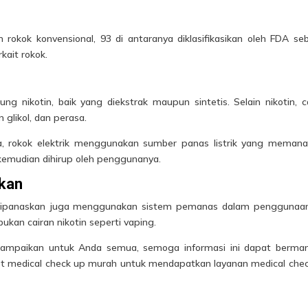
rokok konvensional, 93 di antaranya diklasifikasikan oleh FDA se
ait rokok.
g nikotin, baik yang diekstrak maupun sintetis. Selain nikotin, c
 glikol, dan perasa.
, rokok elektrik menggunakan sumber panas listrik yang meman
kemudian dihirup oleh penggunanya.
kan
 dipanaskan juga menggunakan sistem pemanas dalam penggunaan
kan cairan nikotin seperti vaping.
 sampaikan untuk Anda semua, semoga informasi ini dapat berma
et medical check up murah untuk mendapatkan layanan medical che