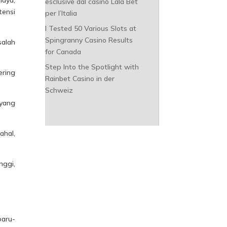
esclusive dal casinò Lala Bet
tensi
per l’Italia
I Tested 50 Various Slots at
Spingranny Casino Results
alah
for Canada
Step Into the Spotlight with
ering
Rainbet Casino in der
Schweiz
 yang
ahal,
nggi,
paru-