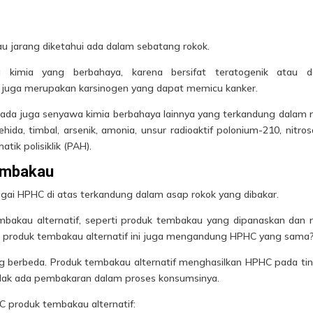
au jarang diketahui ada dalam sebatang rokok.
 kimia yang berbahaya, karena bersifat teratogenik atau d
 juga merupakan karsinogen yang dapat memicu kanker.
s, ada juga senyawa kimia berbahaya lainnya yang terkandung dalam 
hida, timbal, arsenik, amonia, unsur radioaktif polonium-210, nitro
ik polisiklik (PAH).
embakau
agai HPHC di atas terkandung dalam asap rokok yang dibakar.
akau alternatif, seperti produk tembakau yang dipanaskan dan 
ah produk tembakau alternatif ini juga mengandung HPHC yang sama
ng berbeda. Produk tembakau alternatif menghasilkan HPHC pada ti
tidak ada pembakaran dalam proses konsumsinya.
 produk tembakau alternatif: