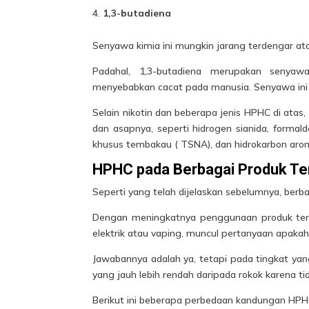
1,3-butadiena
Senyawa kimia ini mungkin jarang terdengar at
Padahal, 1,3-butadiena merupakan senyawa
menyebabkan cacat pada manusia. Senyawa ini
Selain nikotin dan beberapa jenis HPHC di ata
dan asapnya, seperti hidrogen sianida, formalde
khusus tembakau ( TSNA), dan hidrokarbon aromat
HPHC pada Berbagai Produk T
Seperti yang telah dijelaskan sebelumnya, berb
Dengan meningkatnya penggunaan produk temb
elektrik atau vaping, muncul pertanyaan apak
Jawabannya adalah ya, tetapi pada tingkat ya
yang jauh lebih rendah daripada rokok karena 
Berikut ini beberapa perbedaan kandungan HPHC