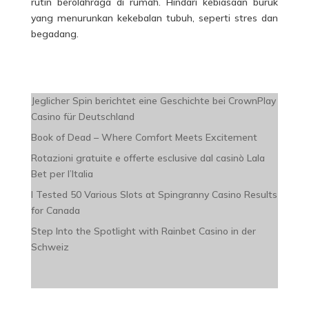
rutin berolahraga di rumah. Hindari kebiasaan buruk
yang menurunkan kekebalan tubuh, seperti stres dan
begadang.
Jeglicher Spin berichtet eine Geschichte bei CrownPlay
Casino für Deutschland
Book of Dead – Where Comfort Meets Excitement
Rotazioni gratuite e offerte esclusive dal casinò Lala
Bet per l’Italia
I Tested 50 Various Slots at Spingranny Casino Results
for Canada
Step Into the Spotlight with Rainbet Casino in der
Schweiz