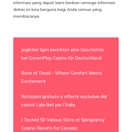
informasi yang dapat kami berikan semoga informasi
diatas ini bisa berguna bagi Anda semua yang
membacanya.
Jeglicher Spin berichtet eine Geschichte
bei CrownPlay Casino für Deutschland
Book of Dead – Where Comfort Meets
Excitement
Rotazioni gratuite e offerte esclusive dal
casinò Lala Bet per l’Italia
I Tested 50 Various Slots at Spingranny
Casino Results for Canada