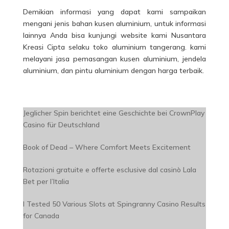
Demikian informasi yang dapat kami sampaikan
mengani jenis bahan kusen aluminium, untuk informasi
lainnya Anda bisa kunjungi website kami Nusantara
Kreasi Cipta selaku toko aluminium tangerang. kami
melayani jasa pemasangan kusen aluminium, jendela
aluminium, dan pintu aluminium dengan harga terbaik.
Jeglicher Spin berichtet eine Geschichte bei CrownPlay
Casino für Deutschland
Book of Dead – Where Comfort Meets Excitement
Rotazioni gratuite e offerte esclusive dal casinò Lala
Bet per l’Italia
I Tested 50 Various Slots at Spingranny Casino Results
for Canada