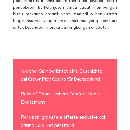
pada kualitas, inovasi dalam menu dan layanan, serta
pendekatan berkelanjutan, Anda dapat membangun
bisnis makanan organik yang menjadi pilihan utama
bagi konsumen yang mencari makanan yang lebih baik
untuk kesehatan mereka dan lingkungan di sekitar.
Jeglicher Spin berichtet eine Geschichte
bei CrownPlay Casino für Deutschland
Book of Dead – Where Comfort Meets
Excitement
Rotazioni gratuite e offerte esclusive dal
casinò Lala Bet per l’Italia