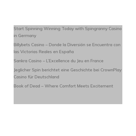
Start Spinning Winning Today with Spingranny Casino
in Germany
Billybets Casino – Donde la Diversión se Encuentra con
las Victorias Reales en España
Sankra Casino – L’Excellence du Jeu en France
Jeglicher Spin berichtet eine Geschichte bei CrownPlay
Casino für Deutschland
Book of Dead – Where Comfort Meets Excitement