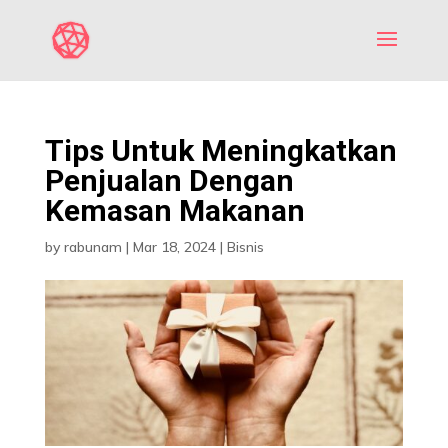
Tips Untuk Meningkatkan
Penjualan Dengan
Kemasan Makanan
by
rabunam
|
Mar 18, 2024
|
Bisnis