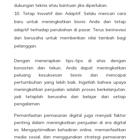
dukungan teknis atau bantuan jika diperlukan.
Tetap Inovatif dan Adaptif: Selalu mencari cara
baru untuk meningkatkan bisnis Anda dan tetap
adaptif terhadap perubahan di pasar. Terus berinovasi
dan berusaha untuk memberikan nilai tambah bagi
pelanggan.
Dengan menerapkan tips-tips di atas dengan
konsisten dan tekun, Anda dapat meningkatkan
peluang kesuksesan bisnis dan mencapai
pertumbuhan yang lebih baik. Ingatlah bahwa upaya
meningkatkan penjualan adalah proses berkelanjutan,
jadi tetaplah berusaha dan belajar dari setiap
pengalaman.
Pemanfaatan pemasaran digital juga menjadi faktor
penting dalam meningkatkan penjualan di era digital
ini. Mengoptimalkan kehadiran online, memanfaatkan
media sosial, dan menggunakan strategi pemasaran