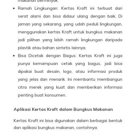
makanan berminyak.
Ramah Lingkungan: Kertas Kraft ini terbuat dari
serat alami dan bisa didaur ulang dengan baik. Di
jaman yang sekarang, yang udah peduli lingkungan,
menggunakan kertas Kraft untuk bungkus makanan
jadi pilihan yang lebih ramah lingkungan daripada
plastik atau bahan sintetis lainnya.
Bisa Dicetak dengan Bagus: Kertas Kraft ini juga
punya kemampuan cetak yang bagus, jadi bisa
dipakai buat desain, logo, atau informasi produk
yang jelas dan menarik. Ini membantu membangun
citra merek yang kuat dan memberikan informasi
penting buat konsumen.
Aplikasi Kertas Kraft dalam Bungkus Makanan
Kertas Kraft ini bisa digunakan dalam berbagai bentuk
dan aplikasi bungkus makanan, contohnya: