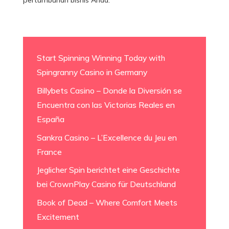
pertumbuhan bisnis Anda.
Start Spinning Winning Today with
Spingranny Casino in Germany
Billybets Casino – Donde la Diversión se
Encuentra con las Victorias Reales en
España
Sankra Casino – L’Excellence du Jeu en
France
Jeglicher Spin berichtet eine Geschichte
bei CrownPlay Casino für Deutschland
Book of Dead – Where Comfort Meets
Excitement