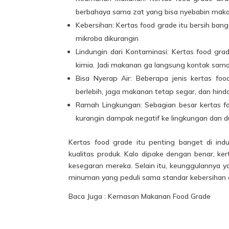
berbahaya sama zat yang bisa nyebabin mak
Kebersihan: Kertas food grade itu bersih bange
mikroba dikurangin
Lindungin dari Kontaminasi: Kertas food gra
kimia. Jadi makanan ga langsung kontak sam
Bisa Nyerap Air: Beberapa jenis kertas fo
berlebih, jaga makanan tetap segar, dan hind
Ramah Lingkungan: Sebagian besar kertas foo
kurangin dampak negatif ke lingkungan dan d
Kertas food grade itu penting banget di i
kualitas produk. Kalo dipake dengan benar, ke
kesegaran mereka. Selain itu, keunggulannya ya
minuman yang peduli sama standar kebersihan d
Baca Juga : Kemasan Makanan Food Grade