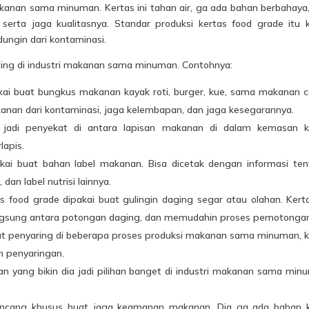
makanan sama minuman. Kertas ini tahan air, ga ada bahan berbahaya
erta jaga kualitasnya. Standar produksi kertas food grade itu 
dungin dari kontaminasi.
ing di industri makanan sama minuman. Contohnya:
akai buat bungkus makanan kayak roti, burger, kue, sama makanan 
makanan dari kontaminasi, jaga kelembapan, dan jaga kesegarannya.
t jadi penyekat di antara lapisan makanan di dalam kemasan k
lapis.
akai buat bahan label makanan. Bisa dicetak dengan informasi te
an label nutrisi lainnya.
s food grade dipakai buat gulingin daging segar atau olahan. Kerta
langsung antara potongan daging, dan memudahin proses pemotonga
uat penyaring di beberapa proses produksi makanan sama minuman, 
h penyaringan.
 yang bikin dia jadi pilihan banget di industri makanan sama min
ancang khusus buat jaga keamanan makanan. Dia ga ada bahan k