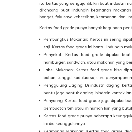
itu kertas yang sengaja dibikin buat industri 
dirancang buat lindungin keamanan makanan s
banget, fokusnya kebersihan, keamanan, dan lin
Kertas food grade punya banyak
kegunaan
pent
Pembungkus Makanan:
Kertas
ini sering dip
saji. Kertas food grade ini bantu lindungin 
Penyekat: Kertas food grade dipakai bua
hamburger, sandwich, atau makanan yang ber
Label Makanan: Kertas food grade bisa dip
bahan, tanggal kadaluarsa, cara penyimpanan, d
Penggulung Daging: Di industri daging, kerta
bantu jaga bentuk daging, hindarin kontak 
Penyaring: Kertas food grade juga dipakai b
pembuatan teh atau minuman lain yang butu
Kertas food grade punya beberapa keunggulan
Ini dia keunggulannya:
Keamanan Makanan: Kertas food grade dir