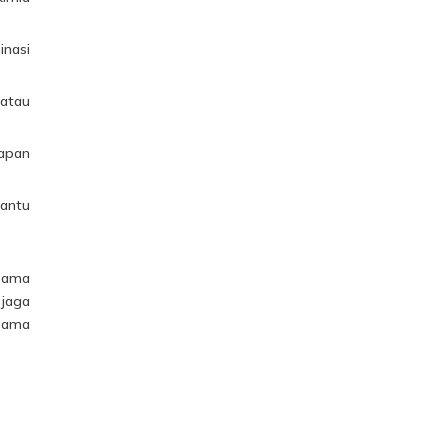
inasi
 atau
bapan
bantu
 sama
 jaga
 sama