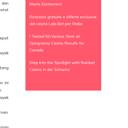
, dan
Meets Excitement
ketat
Rotazioni gratuite e offerte esclusive
dal casinò Lala Bet per l’Italia
I Tested 50 Various Slots at
cepat
Spingranny Casino Results for
Canada
ayak
Step Into the Spotlight with Rainbet
ntang
Casino in der Schweiz
s ini
n.
kayak
uman.
imia