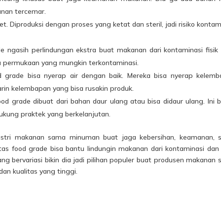
anan tercemar.
t. Diproduksi dengan proses yang ketat dan steril, jadi risiko kontam
de ngasih perlindungan ekstra buat makanan dari kontaminasi fisik
a permukaan yang mungkin terkontaminasi.
od grade bisa nyerap air dengan baik. Mereka bisa nyerap kelem
arin kelembapan yang bisa rusakin produk.
d grade dibuat dari bahan daur ulang atau bisa didaur ulang. Ini 
ukung praktek yang berkelanjutan.
ndustri makanan sama minuman buat jaga kebersihan, keamanan,
rtas food grade bisa bantu lindungin makanan dari kontaminasi dan
ng bervariasi bikin dia jadi pilihan populer buat produsen makanan
an kualitas yang tinggi.