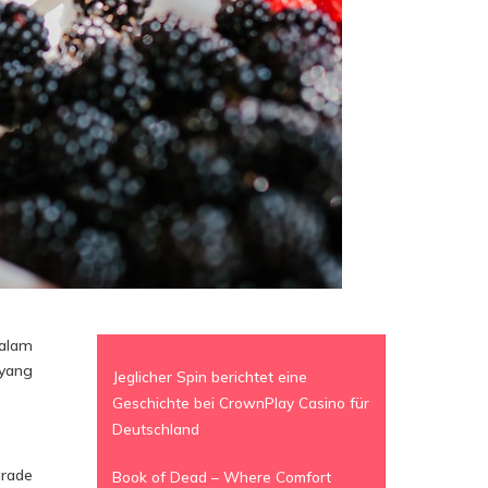
dalam
 yang
Jeglicher Spin berichtet eine
Geschichte bei CrownPlay Casino für
Deutschland
grade
Book of Dead – Where Comfort