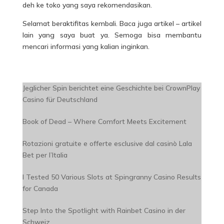
deh ke toko yang saya rekomendasikan.
Selamat beraktifitas kembali. Baca juga artikel – artikel
lain yang saya buat ya. Semoga bisa membantu
mencari informasi yang kalian inginkan.
Jeglicher Spin berichtet eine Geschichte bei CrownPlay
Casino für Deutschland
Book of Dead – Where Comfort Meets Excitement
Rotazioni gratuite e offerte esclusive dal casinò Lala
Bet per l’Italia
I Tested 50 Various Slots at Spingranny Casino Results
for Canada
Step Into the Spotlight with Rainbet Casino in der
Schweiz