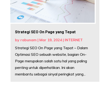
Strategi SEO On Page yang Tepat
by
rabunam
|
Mar 19, 2024
|
INTERNET
Strategi SEO On Page yang Tepat – Dalam
Optimasi SEO sebuah website, bagian On-
Page merupakan salah satu hal yang paling
penting untuk diperhatikan. Ini akan
membantu sebagai sinyal peringkat yang...