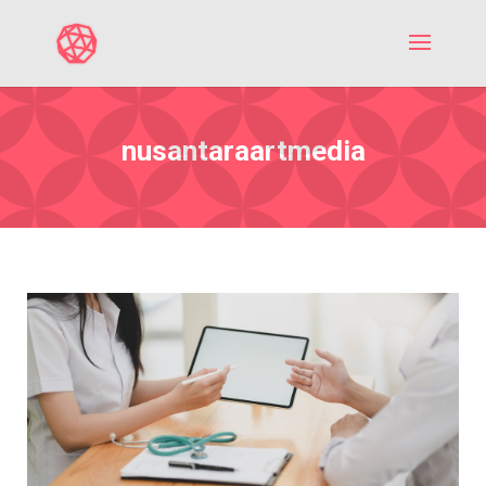
nusantaraartmedia