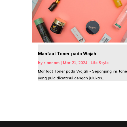
Manfaat Toner pada Wajah
by
riannam
|
Mar 21, 2024
|
Life Style
Manfaat Toner pada Wajah - Sepanjang ini, toner
yang pula diketahui dengan julukan...