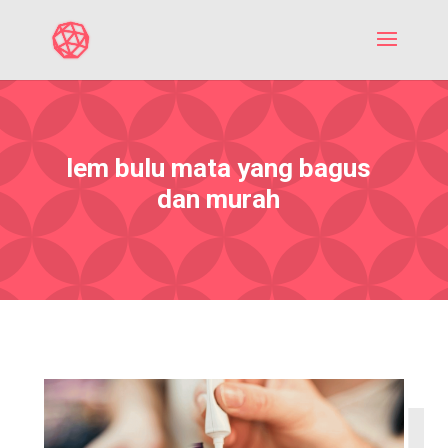
lem bulu mata yang bagus
dan murah