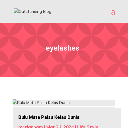
eyelashes
Bulu Mata Palsu Kelas Dunia
by
riannam
|
Mar 21, 2024
|
Life Style