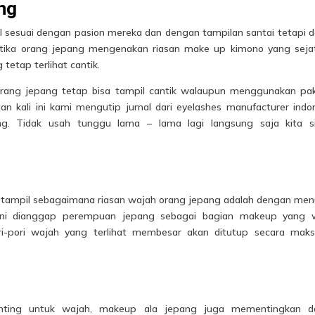
ng
 sesuai dengan pasion mereka dan dengan tampilan santai tetapi 
etika orang jepang mengenakan riasan make up kimono yang seja
etap terlihat cantik.
orang jepang tetap bisa tampil
cantik
walaupun menggunakan pak
n kali ini kami mengutip jurnal dari eyelashes manufacturer indo
ng. Tidak usah tunggu lama – lama lagi langsung saja kita s
gin tampil sebagaimana riasan wajah orang jepang adalah dengan me
r ini dianggap perempuan jepang sebagai bagian makeup yang w
ri-pori wajah yang terlihat membesar akan ditutup secara maks
nting untuk wajah, makeup ala jepang juga mementingkan d