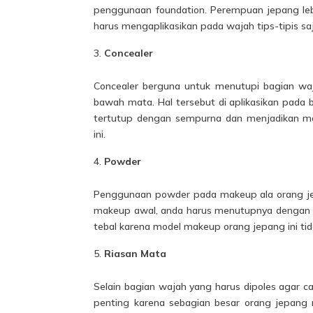
penggunaan foundation. Perempuan jepang lebi
harus mengaplikasikan pada wajah tips-tipis saja
Concealer
Concealer berguna untuk menutupi bagian waj
bawah mata. Hal tersebut di aplikasikan pad
tertutup dengan sempurna dan menjadikan m
ini.
Powder
Penggunaan powder pada makeup ala orang jep
makeup awal, anda harus menutupnya dengan po
tebal karena model makeup orang jepang ini tid
Riasan Mata
Selain bagian wajah yang harus dipoles agar ca
penting karena sebagian besar orang jepang