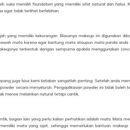
h suka memilih foundation yang memiliki sifat natural dan halus.
 agar tidak terlihat berlebihan.
ah yang memiliki kekurangan. Biasanya makeup ini digunakan dib
a bawah mata karena agar kantung mata ataupun mata panda anda
akeupnya terbentuk dengan sempurna apabila menggunakan conce
ang juga bisa kami katakan sangatlah penting. Setelah anda me
wder secara menyeluruh. Pengaplikasian powder ini tidak boleh te
ak menoe melainkan natural tetapi cantik.
ntik, bagian lain yang perlu kalian perhatikan adalah mata. Mata me
 memiliki mata yang sipit, sehingga memerlukan bantuan makeup