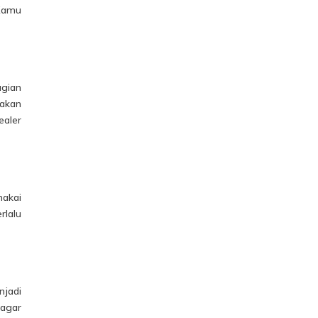
 Kamu
agian
 akan
aler
makai
rlalu
njadi
 agar