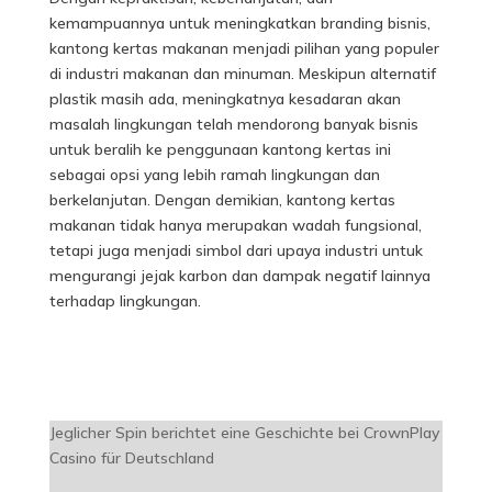
kemampuannya untuk meningkatkan branding bisnis,
kantong kertas makanan menjadi pilihan yang populer
di industri makanan dan minuman. Meskipun alternatif
plastik masih ada, meningkatnya kesadaran akan
masalah lingkungan telah mendorong banyak bisnis
untuk beralih ke penggunaan kantong kertas ini
sebagai opsi yang lebih ramah lingkungan dan
berkelanjutan. Dengan demikian, kantong kertas
makanan tidak hanya merupakan wadah fungsional,
tetapi juga menjadi simbol dari upaya industri untuk
mengurangi jejak karbon dan dampak negatif lainnya
terhadap lingkungan.
Jeglicher Spin berichtet eine Geschichte bei CrownPlay
Casino für Deutschland