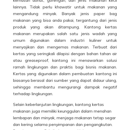
kemasan donat, gorengan, dan jenis
makanan
kecil
lainnya. Tidak perlu khawatir untuk makanan yang
mengandung minyak. Banyak jenis paper bag
makanan yang bisa anda pakai, tergantung dari jenis
produk yang akan ditampung. Kantong kertas
makanan merupakan salah satu jenis wadah yang
umum digunakan dalam industri kuliner untuk
menyajikan dan mengemas makanan. Terbuat dari
kertas yang seringkali dilapisi dengan bahan tahan air
atau greaseproof, kantong ini menawarkan solusi
ramah lingkungan dan praktis bagi bisnis makanan.
Kertas yang digunakan dalam pembuatan kantong ini
biasanya berasal dari sumber yang dapat didaur ulang,
sehingga membantu mengurangi dampak negatif
terhadap lingkungan.
Selain keberlanjutan lingkungan, kantong kertas
makanan juga memiliki keunggulan dalam menahan
lembapan dan minyak, menjaga makanan tetap segar
dan kering selama penyimpanan dan pengangkutan.