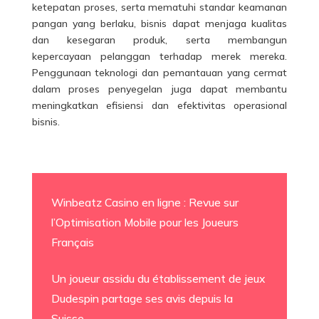
ketepatan proses, serta mematuhi standar keamanan
pangan yang berlaku, bisnis dapat menjaga kualitas
dan kesegaran produk, serta membangun
kepercayaan pelanggan terhadap merek mereka.
Penggunaan teknologi dan pemantauan yang cermat
dalam proses penyegelan juga dapat membantu
meningkatkan efisiensi dan efektivitas operasional
bisnis.
Winbeatz Casino en ligne : Revue sur
l’Optimisation Mobile pour les Joueurs
Français
Un joueur assidu du établissement de jeux
Dudespin partage ses avis depuis la
Suisse.