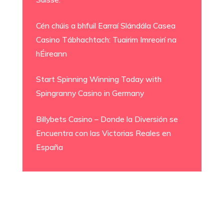
Cén chúis a bhfuil Earraí Slándála Casea
Casino Tábhachtach: Tuairim Imreoirí na
hÉireann
Start Spinning Winning Today with
Spingranny Casino in Germany
Billybets Casino – Donde la Diversión se
Encuentra con las Victorias Reales en
España